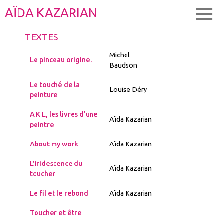
≡
AÏDA KAZARIAN
TEXTES
Titre
Auteur
Michel
Le pinceau originel
Baudson
Le touché de la
Louise Déry
peinture
A K L, les livres d'une
Aïda Kazarian
peintre
About my work
Aïda Kazarian
L'iridescence du
Aïda Kazarian
toucher
Le fil et le rebond
Aïda Kazarian
Toucher et être