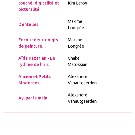
touché, digitalité et
Kim Leroy
picturalité
Maxime
Dentelles
Longrée
Encore deux doigts
Maxime
de peinture...
Longrée
Aïda Kazarian - Le
Chakè
rythme de l'iris
Matossian
Ancien et Petits
Alexandre
Modernes
Vanautgaerden
Alexandre
Ayl par la main
Vanautgaerden
Articles
webdesign@brusselsartists.com